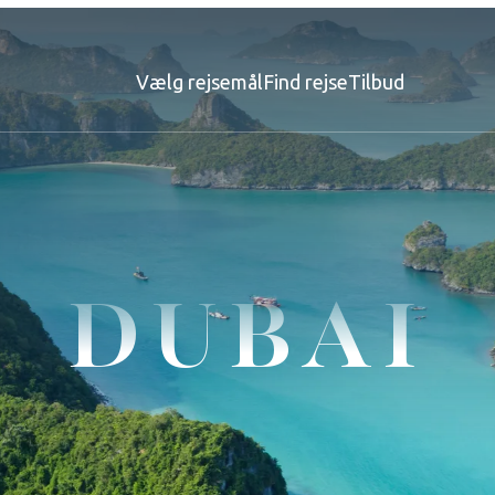
Vælg rejsemål
Find rejse
Tilbud
DUBAI