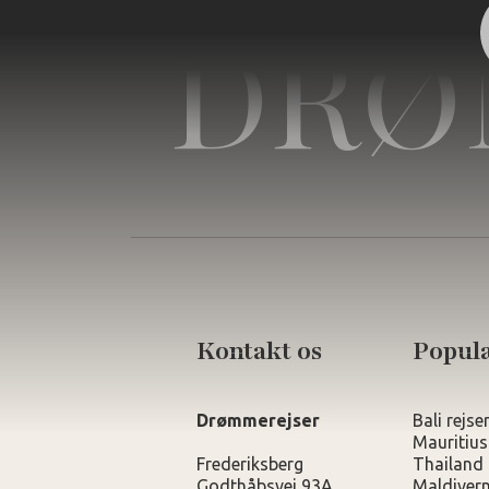
DRØ
Kontakt os
Populæ
Drømmerejser
Bali rejse
Mauritius
Frederiksberg
Thailand 
Godthåbsvej 93A
Maldivern