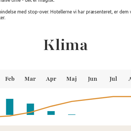
halve time - det er magisk.
orbindelse med stop-over. Hotellerne vi har præsenteret, er dem
er.
Klima
Feb
Mar
Apr
Maj
Jun
Jul