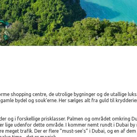
rme shopping centre, de utrolige bygninger og de utallige luks
n gamle bydel og souk'erne. Her sælges alt fra guld til krydderie
åder og i forskellige prisklasser. Palmen og området omkring Du
ser lige udenfor dette område. I kommer nemt rundt i Dubai by m
ære meget trafik. Der er flere ”must-see's” i Dubai, og en af de