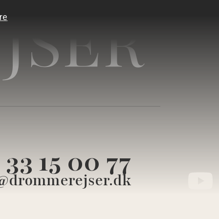
JSER
33 15 00 77
@drommerejser.dk