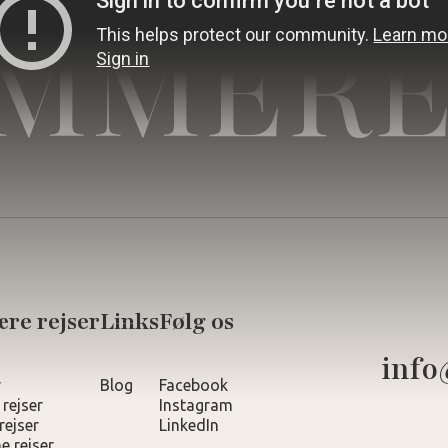
MMERE
re rejser
Links
Følg os
info
r
Blog
Facebook
 rejser
Instagram
rejser
LinkedIn
e rejser