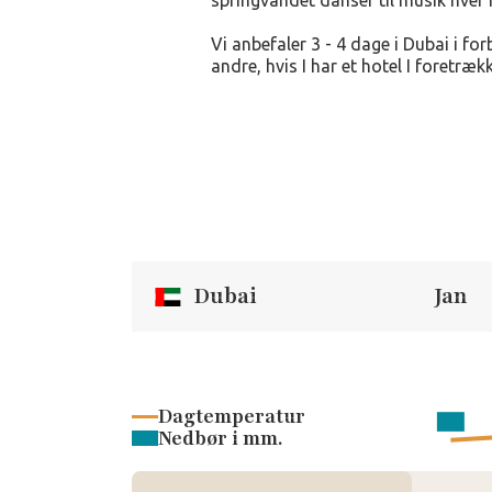
springvandet danser til musik hver 
Vi anbefaler 3 - 4 dage i Dubai i f
andre, hvis I har et hotel I foretrækk
Dubai
Jan
Dagtemperatur
Nedbør i mm.