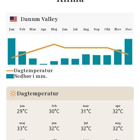
Danum Valley
Jan
Feb
Mar
Apr
Maj
Jun
Jul
Aug
Sep
Okt
Nov
Dec
Dagtemperatur
Nedbør i mm.
Dagtemperatur
jan
feb
mar
apr
29°C
30°C
31°C
32°C
maj
jun
jul
aug
33°C
32°C
32°C
32°C