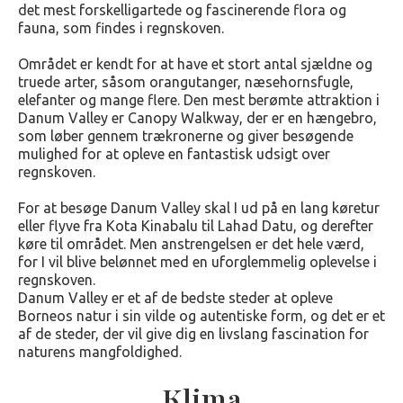
det mest forskelligartede og fascinerende flora og
fauna, som findes i regnskoven.
Området er kendt for at have et stort antal sjældne og
truede arter, såsom orangutanger, næsehornsfugle,
elefanter og mange flere. Den mest berømte attraktion i
Danum Valley er Canopy Walkway, der er en hængebro,
som løber gennem trækronerne og giver besøgende
mulighed for at opleve en fantastisk udsigt over
regnskoven.
For at besøge Danum Valley skal I ud på en lang køretur
eller flyve fra Kota Kinabalu til Lahad Datu, og derefter
køre til området. Men anstrengelsen er det hele værd,
for I vil blive belønnet med en uforglemmelig oplevelse i
regnskoven.
Danum Valley er et af de bedste steder at opleve
Borneos natur i sin vilde og autentiske form, og det er et
af de steder, der vil give dig en livslang fascination for
naturens mangfoldighed.
Klima