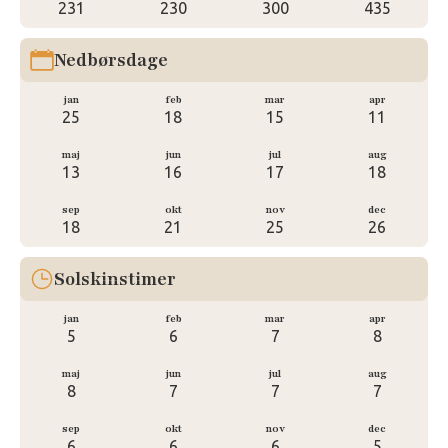
231
230
300
435
Nedbørsdage
jan
feb
mar
apr
25
18
15
11
maj
jun
jul
aug
13
16
17
18
sep
okt
nov
dec
18
21
25
26
Solskinstimer
jan
feb
mar
apr
5
6
7
8
maj
jun
jul
aug
8
7
7
7
sep
okt
nov
dec
6
6
6
5