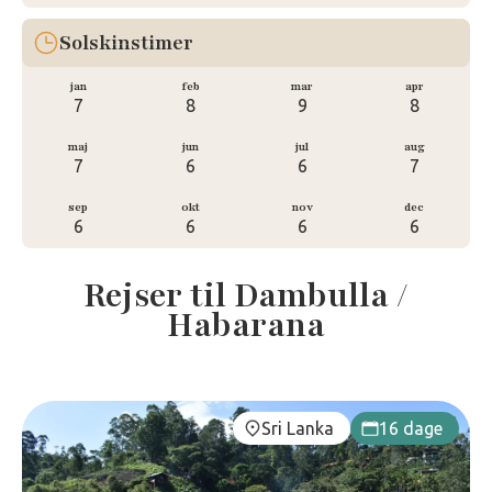
Solskinstimer
jan
feb
mar
apr
7
8
9
8
maj
jun
jul
aug
7
6
6
7
sep
okt
nov
dec
6
6
6
6
Rejser til Dambulla /
Habarana
Sri Lanka
16 dage