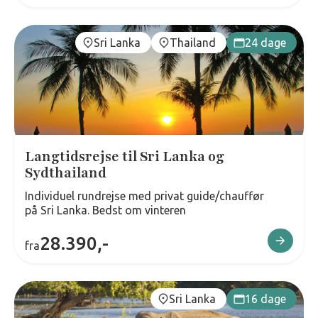
Sri Lanka
Thailand
24 dage
Langtidsrejse til Sri Lanka og
Sydthailand
Individuel rundrejse med privat guide/chauffør
på Sri Lanka. Bedst om vinteren
28.390,-
fra
Sri Lanka
16 dage