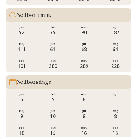
Nedbør i mm.
jan
feb
mar
apr
92
79
90
187
maj
jun
jul
aug
111
61
68
64
sep
okt
nov
dec
101
280
289
228
Nedbørsdage
jan
feb
mar
apr
5
5
6
11
maj
jun
jul
aug
9
10
8
8
sep
okt
nov
dec
10
15
16
13