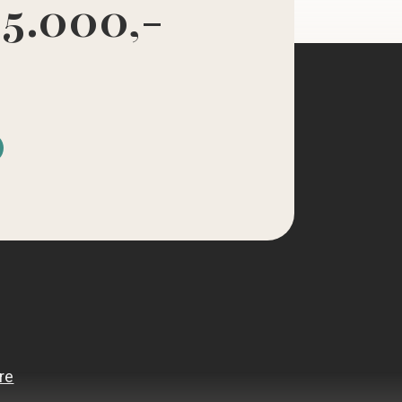
 5.000,-
d