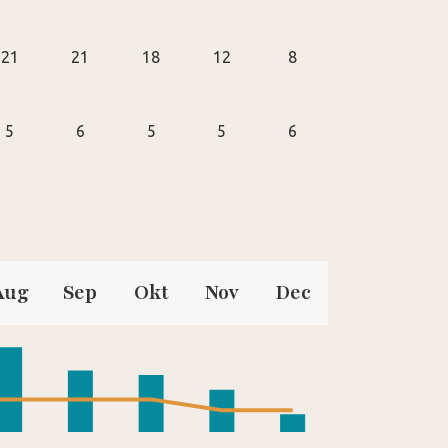
21
21
18
12
8
5
6
5
5
6
Aug
Sep
Okt
Nov
Dec