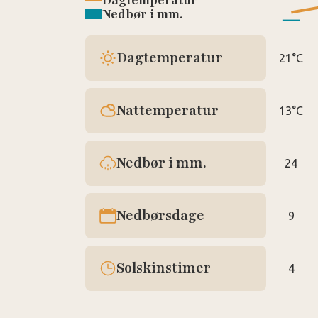
Dagtemperatur
Nedbør i mm.
Dagtemperatur
21°C
Nattemperatur
13°C
Nedbør i mm.
24
Nedbørsdage
9
Solskinstimer
4