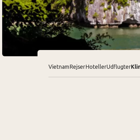
Vietnam
Rejser
Hoteller
Udflugter
Kli