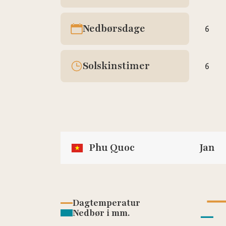
Nedbørsdage
6
Solskinstimer
6
Phu Quoc
Jan
Dagtemperatur
Nedbør i mm.