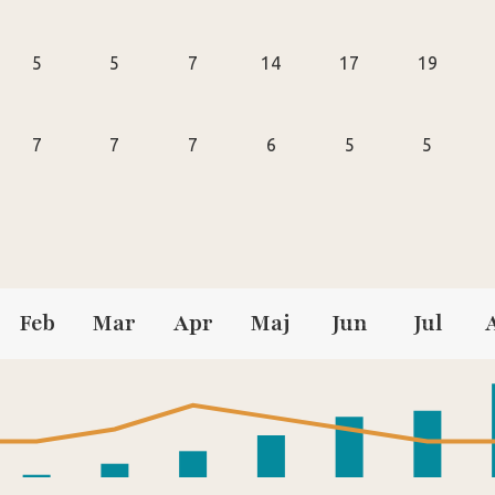
5
5
7
14
17
19
7
7
7
6
5
5
Feb
Mar
Apr
Maj
Jun
Jul