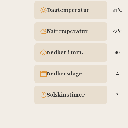
Dagtemperatur
31°C
Nattemperatur
22°C
Nedbør i mm.
40
Nedbørsdage
4
Solskinstimer
7