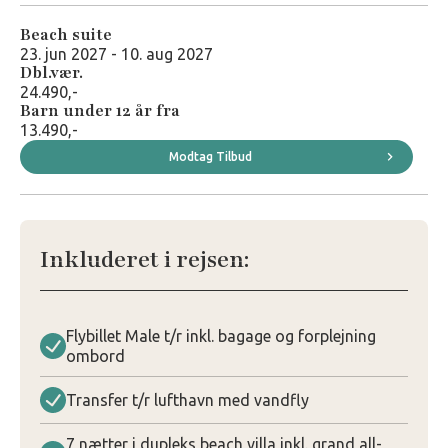
Beach suite
23. jun 2027 - 10. aug 2027
Dbl.vær.
24.490,-
Barn under 12 år fra
13.490,-
Modtag Tilbud
Inkluderet i rejsen:
Flybillet Male t/r inkl. bagage og forplejning
ombord
Transfer t/r lufthavn med vandfly
7 nætter i dupleks beach villa inkl. grand all-