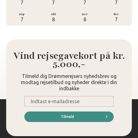
7
7
7
7
sep
okt
nov
dec
7
8
8
7
Vind rejsegavekort på kr.
5.000,-
Tilmeld dig Drømmerejsers nyhedsbrev og
modtag rejsetilbud og nyheder direkte i din
indbakke
E-
mail
*
Tilmeld