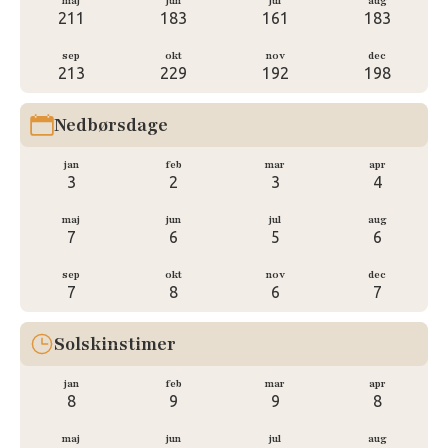
maj
jun
jul
aug
211
183
161
183
sep
okt
nov
dec
213
229
192
198
Nedbørsdage
jan
feb
mar
apr
3
2
3
4
maj
jun
jul
aug
7
6
5
6
sep
okt
nov
dec
7
8
6
7
Solskinstimer
jan
feb
mar
apr
8
9
9
8
maj
jun
jul
aug