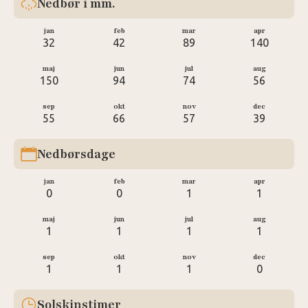
Nedbør i mm.
jan
feb
mar
apr
32
42
89
140
maj
jun
jul
aug
150
94
74
56
sep
okt
nov
dec
55
66
57
39
Nedbørsdage
jan
feb
mar
apr
0
0
1
1
maj
jun
jul
aug
1
1
1
1
sep
okt
nov
dec
1
1
1
0
Solskinstimer