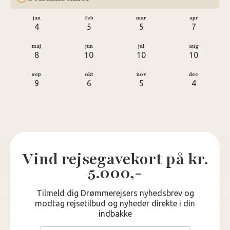
jan
feb
mar
apr
4
5
5
7
maj
jun
jul
aug
8
10
10
10
sep
okt
nov
dec
9
6
5
4
Vind rejsegavekort på kr.
5.000,-
Tilmeld dig Drømmerejsers nyhedsbrev og
modtag rejsetilbud og nyheder direkte i din
indbakke