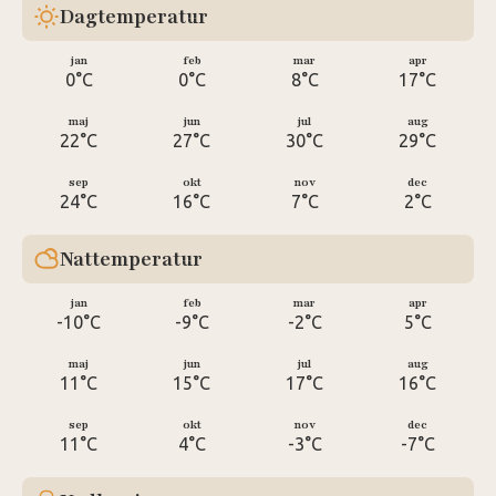
Dagtemperatur
jan
feb
mar
apr
0°C
0°C
8°C
17°C
maj
jun
jul
aug
22°C
27°C
30°C
29°C
sep
okt
nov
dec
24°C
16°C
7°C
2°C
Nattemperatur
jan
feb
mar
apr
-10°C
-9°C
-2°C
5°C
maj
jun
jul
aug
11°C
15°C
17°C
16°C
sep
okt
nov
dec
11°C
4°C
-3°C
-7°C